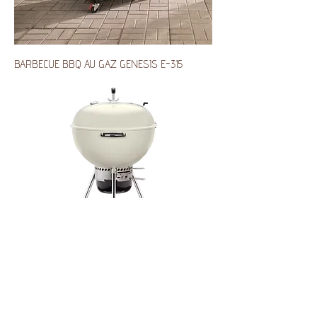
BARBECUE BBQ AU GAZ GENESIS E-315
BARBECUE AU CHARBON MASTER-TOUCH 22
PO