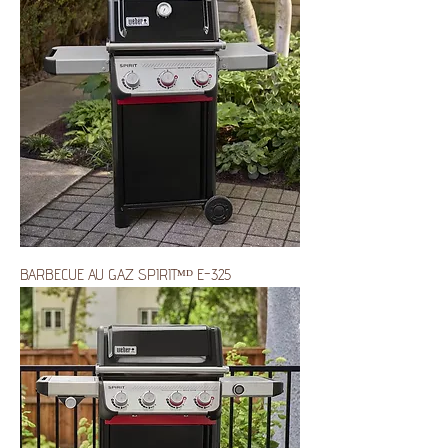
BARBECUE AU GAZ SPIRITᴹᴰ E-325