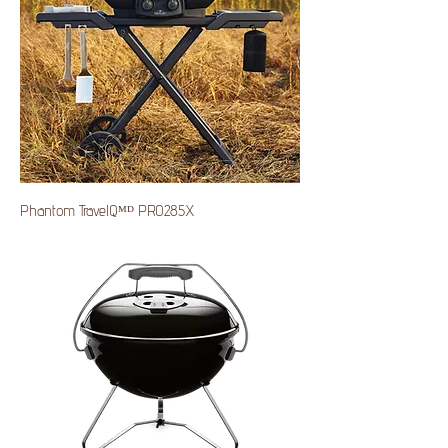
Phantom TravelQᴹᴰ PRO285X