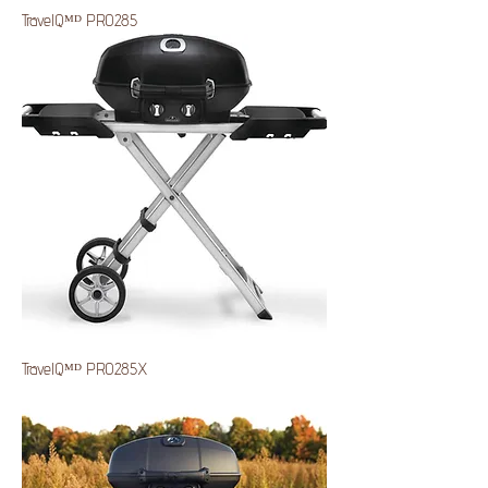
TravelQᴹᴰ PRO285
TravelQᴹᴰ PRO285X