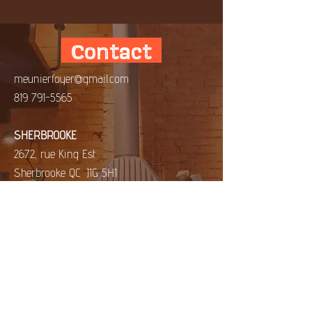
Contact
meunierfoyer@gmail.com
819 791-5565
​SHERBROOKE
2672, rue King Est
Sherbrooke QC J1G 5H1
Posez vos questions ici !