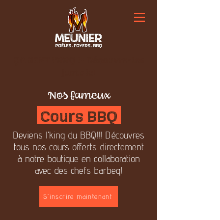
ÇA SENT L'BBQ !!! Découvre-les
juste ici
Nos fameux
Cours BBQ
Deviens l'king du BBQ!!! Découvres
tous nos cours offerts directement
à notre boutique en collaboration
avec des chefs
barbeq!
S'inscrire maintenant