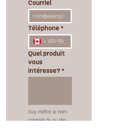
Courriel
Téléphone
*
Quel produit
vous
intéresse?
*
Svp mettre le nom 
complet du ou des 
modèles dont vous 
désirez avoir un 