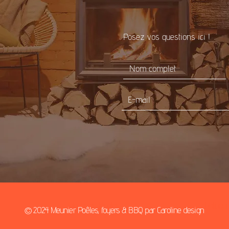
Posez vos questions ici !
Mentions légales
Politiqu
© 2024 Meunier Poêles, foyers & BBQ par
Caroline design