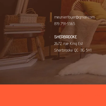
meunierfoyer@gmail.com
819 791-5565
​SHERBROOKE
2672, rue King Est
Sherbrooke QC J1G 5H1
Politique de cookies