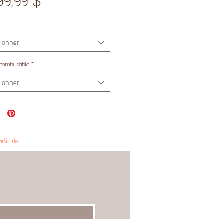
Prix
99,99 $
tionner
combustible
*
tionner
artir de