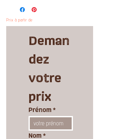
Prix à partir de
Deman
dez 
votre 
prix
Prénom
*
Nom
*