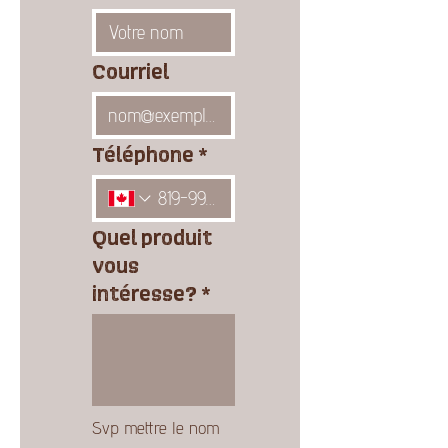
Courriel
Téléphone
*
Quel produit
vous
intéresse?
*
Svp mettre le nom 