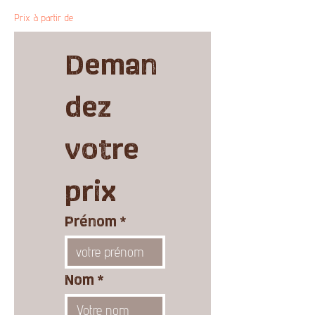
Prix à partir de
Deman
dez 
votre 
prix
Prénom
*
Nom
*