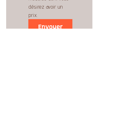
désirez avoir un 
prix.
Envoyer
* Les prix peuvent changer sans préavis.
Contact
meunierfoyer@gmail.com
819 791-5565