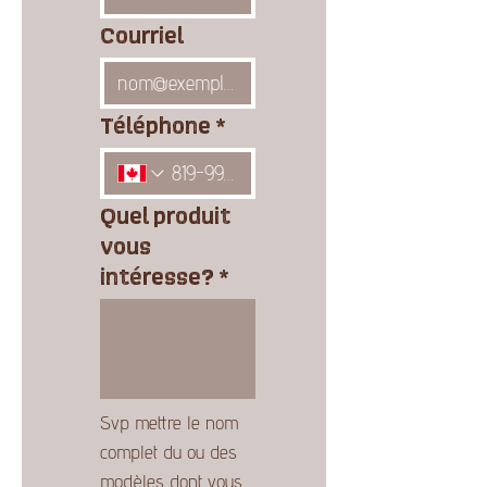
Courriel
Téléphone
*
Quel produit
vous
intéresse?
*
Svp mettre le nom 
complet du ou des 
modèles dont vous 