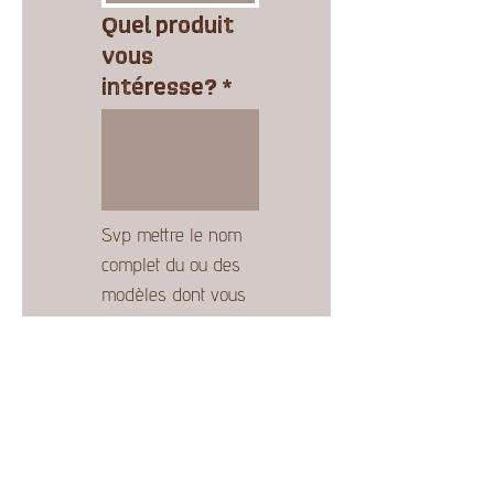
Quel produit
vous
intéresse?
*
Svp mettre le nom 
complet du ou des 
modèles dont vous 
désirez avoir un 
prix.
Envoyer