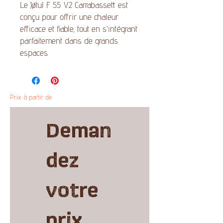
Le Jøtul F 55 V2 Carrabassett est
conçu pour offrir une chaleur
efficace et fiable, tout en s'intégrant
parfaitement dans de grands
espaces.
Prix à partir de
Deman
dez 
votre 
prix