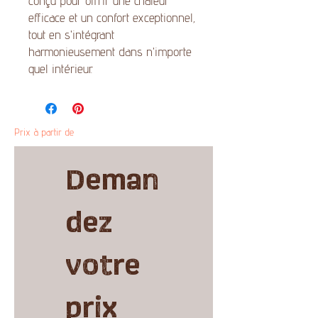
conçu pour offrir une chaleur
efficace et un confort exceptionnel,
tout en s'intégrant
harmonieusement dans n'importe
quel intérieur.
Prix à partir de
Deman
dez 
votre 
prix