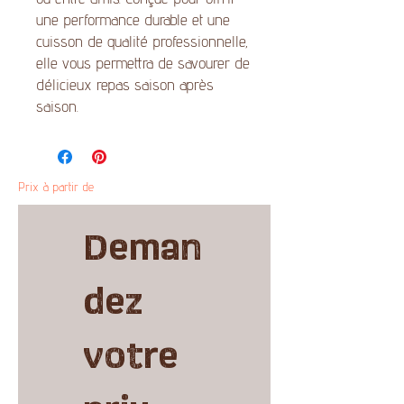
une performance durable et une
cuisson de qualité professionnelle,
elle vous permettra de savourer de
délicieux repas saison après
saison.
Prix à partir de
Deman
dez 
votre 