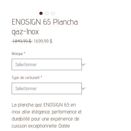
ENOSIGN 65 Plancha
gaz-Inox
Prix
Prix
 1 849,99 $ 
1 699,99 $
original
promotionnel
Marque
*
Type de carburant
*
La plancha gaz ENOSIGN 65 en
inox allie élégance, performance et
durabilité pour une expérience de
cuisson exceptionnelle. Dotée