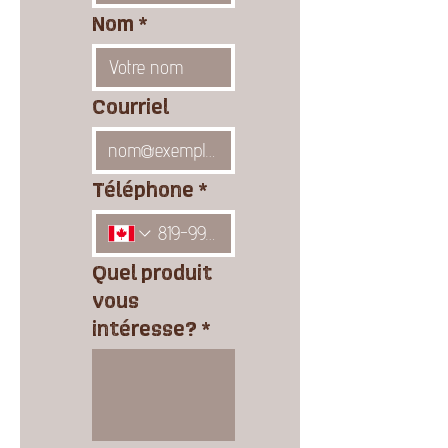
Nom
*
Courriel
Téléphone
*
Quel produit
vous
intéresse?
*