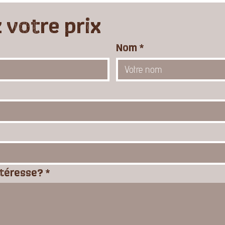
votre prix
Nom
*
ntéresse?
*