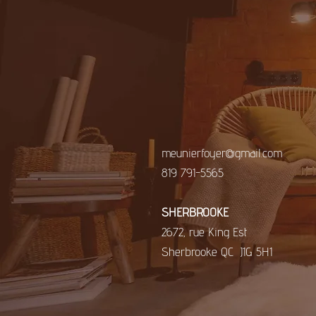
meunierfoyer@gmail.com
819 791-5565
​SHERBROOKE
2672, rue King Est
Sherbrooke QC J1G 5H1