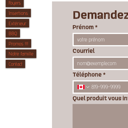
Foyers
Demandez 
Insertions
Extérieur
Prénom
*
BBQ
Promos !!!
Courriel
Notre famille
Contact
Téléphone
*
Quel produit vous i