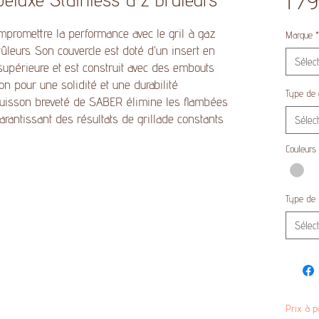
1 7
promettre la performance avec le gril à gaz
Marque
*
eurs. Son couvercle est doté d'un insert en
Sélec
supérieure et est construit avec des embouts
 pour une solidité et une durabilité
Type de 
cuisson breveté de SABER élimine les flambées
arantissant des résultats de grillade constants
Sélec
Couleurs
Type de
Sélec
Prix à p