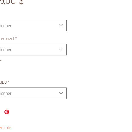
Prix
99,00 $
tionner
carburant
*
tionner
*
 BBQ
*
tionner
artir de