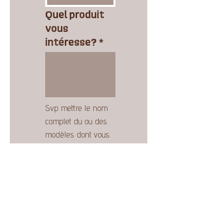
Quel produit
vous
intéresse?
*
Svp mettre le nom 
complet du ou des 
modèles dont vous 
désirez avoir un 
prix.
Envoyer