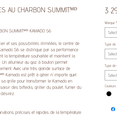
DES AU CHARBON SUMMITᴹᴰ
3 2
Marque
*
RBON SUMMITᴹᴰ KAMADO S6
Sélec
er et ses possibilités illimitées, le centre de
Type de
Kamado S6 se distingue par sa performance
Sélec
ent la température souhaitée et maintient la
. Un allumeur au gaz à bouton permet
Type de 
ilement. Avec une très grande surface de
ᴹᴰ Kamado est prêt à gérer n’importe quel
Sélec
 sa grille pour transformer le Kamado en
Couleurs
aisir des biftecks, griller du poulet, fumer du
 désirez.
riations précises et rapides de la température