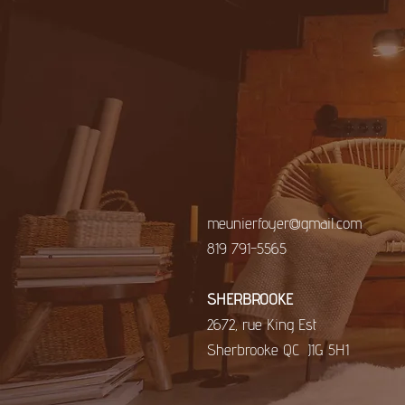
meunierfoyer@gmail.com
819 791-5565
​SHERBROOKE
2672, rue King Est
Sherbrooke QC J1G 5H1