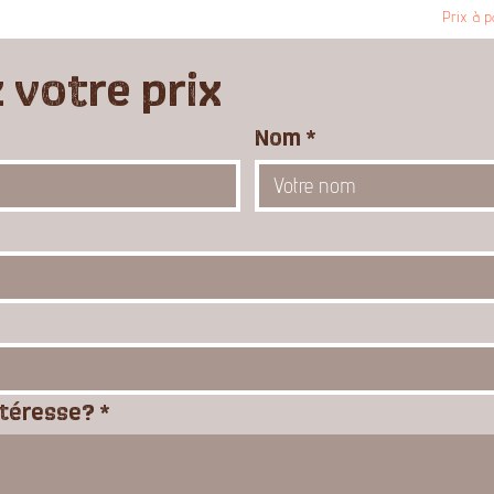
Prix à p
votre prix
Nom
*
ntéresse?
*