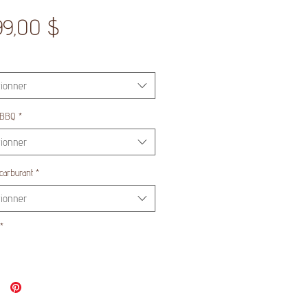
Prix
99,00 $
tionner
 BBQ
*
tionner
carburant
*
tionner
*