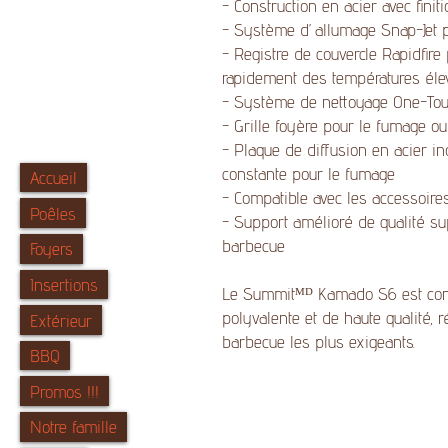
- Construction en acier avec fini
- Système d’allumage Snap-Jet p
- Registre de couvercle Rapidfire 
rapidement des températures éle
- Système de nettoyage One-Touc
- Grille foyère pour le fumage ou
- Plaque de diffusion en acier i
constante pour le fumage
Accueil
- Compatible avec les accessoi
Poêles
- Support amélioré de qualité su
barbecue
Foyers
Insertions
Le Summitᴹᴰ Kamado S6 est conçu
polyvalente et de haute qualité,
Extérieur
barbecue les plus exigeants.
BBQ
Promos !!!
Notre famille