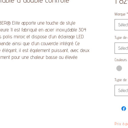
1 8
Marque
*
ABER® Elite apporte une touche de style
Sélec
ieure. Il est fabriqué en acier inoxydable 304
 polis miroir, et dispose d'un éclairage LED
Type de 
de ainsi que d'un couvercle intégré. Ce
Sélec
 élégant, il est également puissant, avec deux
lement pour une chaleur basse ou élevée.
Couleurs
Type de
Sélec
Prix à p