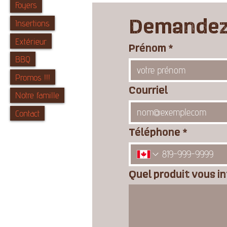
Foyers
Demandez 
Insertions
Extérieur
Prénom
*
BBQ
Promos !!!
Courriel
Notre famille
Contact
Téléphone
*
Quel produit vous i