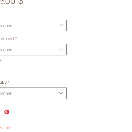
Prix
29,00 $
tionner
carburant
*
tionner
*
 BBQ
*
tionner
artir de