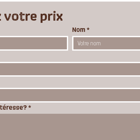
votre prix
Nom
*
ntéresse?
*